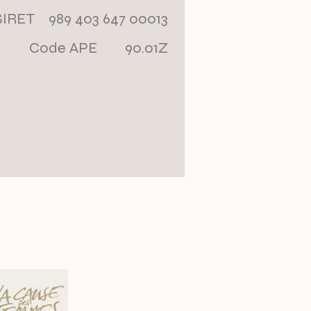
SIRET 989 403 647 00013
Code APE 90.01Z