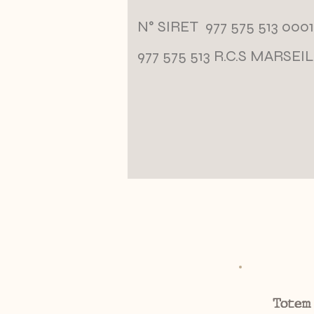
N° SIRET 977 575 513 000
977 575 513 R.C.S MARSEI
Totem